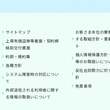
サイトマップ
お客さま本位の業
する取組方針・重
上場有価証券等書面・契約締
ト
結前交付書面
個人情報保護方針
約款・規約集
等のお取扱いにつ
各種方針
反社会的勢力に対
システム障害時の対応につい
針
て
免責事項
外部送信される利用者に関す
る情報の取扱いについて