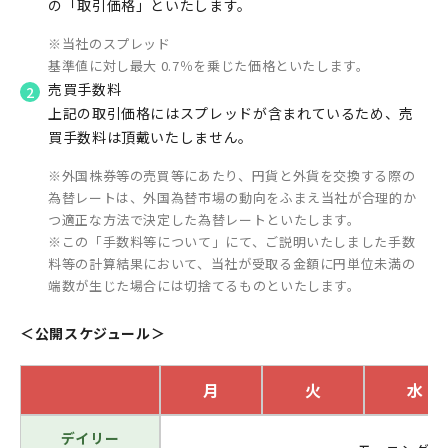
の「取引価格」といたします。
当社のスプレッド
基準値に対し最大 0.7％を乗じた価格といたします。
売買手数料
上記の取引価格にはスプレッドが含まれているため、売
買手数料は頂戴いたしません。
外国株券等の売買等にあたり、円貨と外貨を交換する際の
為替レートは、外国為替市場の動向をふまえ当社が合理的か
つ適正な方法で決定した為替レートといたします。
この「手数料等について」にて、ご説明いたしました手数
料等の計算結果において、当社が受取る金額に円単位未満の
端数が生じた場合には切捨てるものといたします。
＜公開スケジュール＞
月
火
水
デイリー